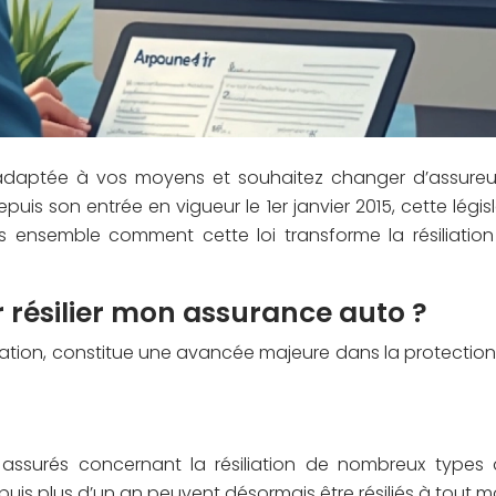
ptée à vos moyens et souhaitez changer d’assureur. D
s son entrée en vigueur le 1er janvier 2015, cette légi
s ensemble comment cette loi transforme la résiliati
 résilier mon assurance auto ?
mation, constitue une avancée majeure dans la protection 
assurés concernant la résiliation de nombreux types d
is plus d’un an peuvent désormais être résiliés à tout mome